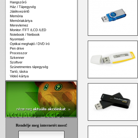
Hangszóró
Ház / Tápegység
Játékvezérlő
Memória
Memóriakártya
Merevlemez
Monitor /TFT /LCD /LED
Notebook / Netbook
Nyomtató
Optikai meghajtó / DVD író
Pen drive
Processzor
Szkenner
Szoftver
Szünetmentes tápegység
Tartó, táska
Videó kártya
Rendelje meg internetét most!