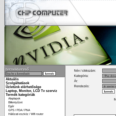
Név / cikkszám:
Kategória:
Aktuális
Ár:
Szolgáltatások
Rendezés:
Üzletünk elérhetősége
Laptop, Monitor, LCD Tv szerviz
Termék kategóriák
Alaplapok
M
Billentyűzet
Egér
GPS / PDA / PNA
Hálózati eszköz / Wifi router