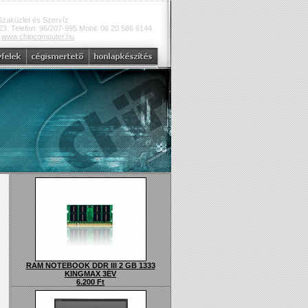
Szaküzlet és Szervíz
3. Telefon: 96/207-995 Mobil: 06 20 586 6144
:
www.chipcomputer.hu
RAM NOTEBOOK DDR III 2 GB 1333
KINGMAX 3ÉV
6.200 Ft