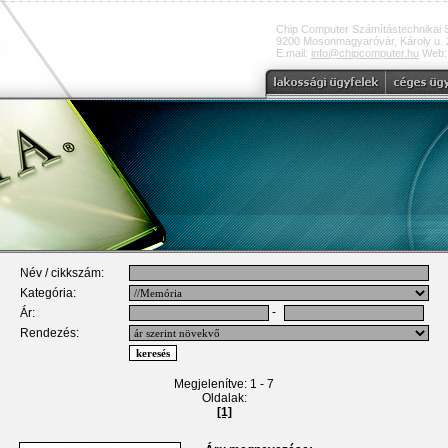
Chip Computer Számítástechnikai 
9200 Mosonmagyaróvár, Károly u. 2
E.mail:
info@chipcomputer.hu
Web
Név / cikkszám:
Kategória:
-
Ár:
Rendezés:
Megjelenítve: 1 - 7
Oldalak:
[1]