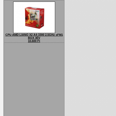
CPU AMD LlANO X2 A4-3300 2.5GHz sFM1
BOX 3ÉV
10.600 Ft