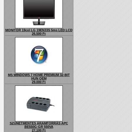
MONITOR 19col LG 19EN33S 5ms LED LCD
26.500 Ft
MS WINDOWS 7 HOME PREMIUM 32-BIT
HUN OEM
29.000 Ft
SZÜNETMENTES ÁRAMFORRÁS APC
BE550G-GR 550VA
27.100 Ft