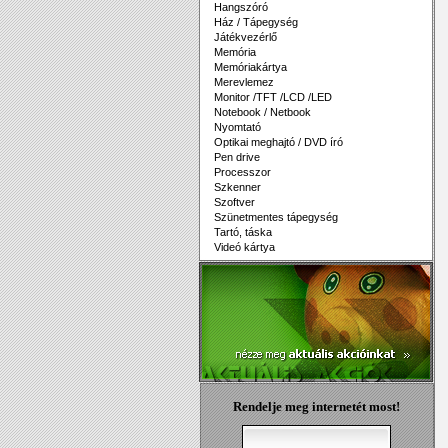
Hangszóró
Ház / Tápegység
Játékvezérlő
Memória
Memóriakártya
Merevlemez
Monitor /TFT /LCD /LED
Notebook / Netbook
Nyomtató
Optikai meghajtó / DVD író
Pen drive
Processzor
Szkenner
Szoftver
Szünetmentes tápegység
Tartó, táska
Videó kártya
Rendelje meg internetét most!