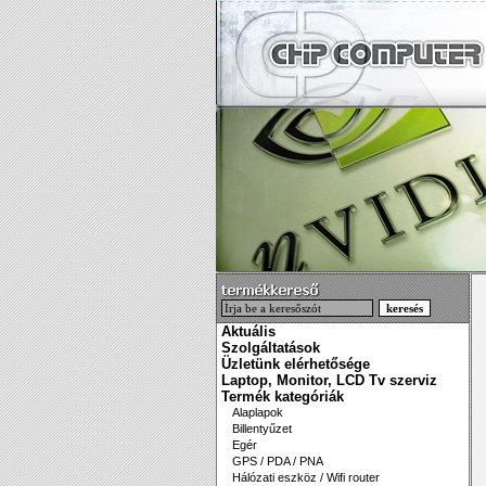
Aktuális
Szolgáltatások
Üzletünk elérhetősége
Laptop, Monitor, LCD Tv szerviz
Termék kategóriák
Alaplapok
Billentyűzet
Egér
GPS / PDA / PNA
Hálózati eszköz / Wifi router