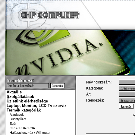
Név / cikkszám:
Kategória:
Aktuális
Ár:
Szolgáltatások
Rendezés:
Üzletünk elérhetősége
Laptop, Monitor, LCD Tv szerviz
Termék kategóriák
Alaplapok
M
Billentyűzet
Egér
GPS / PDA / PNA
Hálózati eszköz / Wifi router