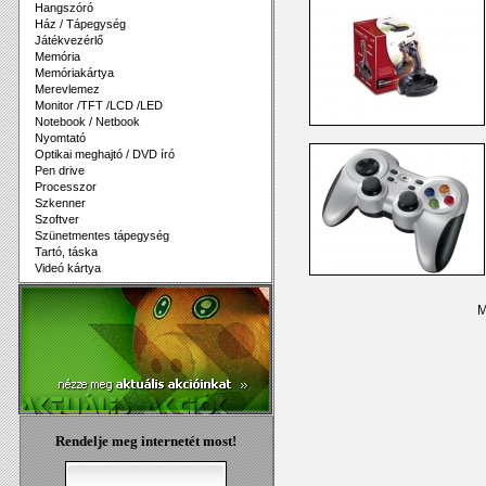
Hangszóró
Ház / Tápegység
Játékvezérlő
Memória
Memóriakártya
Merevlemez
Monitor /TFT /LCD /LED
Notebook / Netbook
Nyomtató
Optikai meghajtó / DVD író
Pen drive
Processzor
Szkenner
Szoftver
Szünetmentes tápegység
Tartó, táska
Videó kártya
M
Rendelje meg internetét most!