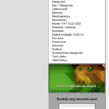
Hangszóró
Ház / Tápegység
Játékvezérlő
Memória
Memóriakártya
Merevlemez
Monitor /TFT /LCD /LED
Notebook / Netbook
Nyomtató
Optikai meghajtó / DVD író
Pen drive
Processzor
Szkenner
Szoftver
Szünetmentes tápegység
Tartó, táska
Videó kártya
Rendelje meg internetét most!