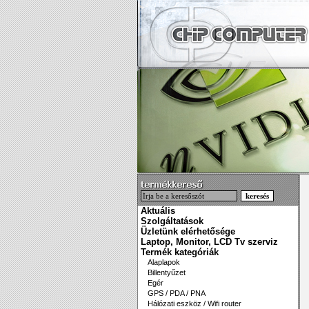
Aktuális
Szolgáltatások
Üzletünk elérhetősége
Laptop, Monitor, LCD Tv szerviz
Termék kategóriák
Alaplapok
Billentyűzet
Egér
GPS / PDA / PNA
Hálózati eszköz / Wifi router