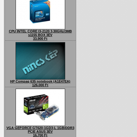
CPU INTEL CORE I3-2120 3,30GHz/3MB
s1155 BOX 3ÉV
33.900 Ft
HP Compaq 635 notebook (A1E47EA)
126.000 Ft
VGA GEFORCE GT620-1GD3-L 1GB/DDR3
PCIE ASUS 3ÉV
16.700 Ft