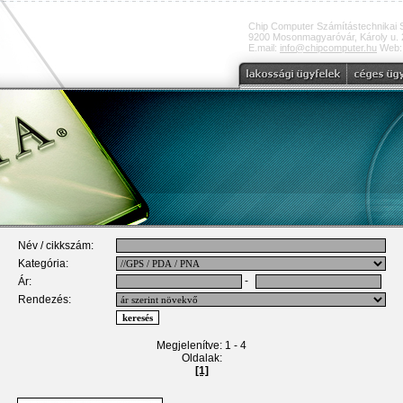
Chip Computer Számítástechnikai 
9200 Mosonmagyaróvár, Károly u. 2
E.mail:
info@chipcomputer.hu
Web
Név / cikkszám:
Kategória:
-
Ár:
Rendezés:
Megjelenítve: 1 - 4
Oldalak:
[1]