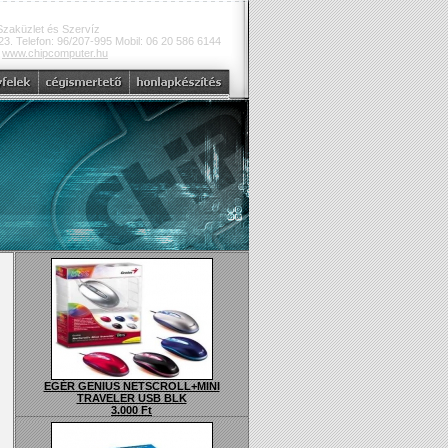
Szaküzlet és Szervíz
3. Telefon: 96/207-995 Mobil: 06 20 586 6144
:
www.chipcomputer.hu
EGÉR GENIUS NETSCROLL+MINI
TRAVELER USB BLK
3.000 Ft