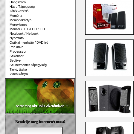
Hangszóró
Ház / Tápegység
Játékvezérlő
Memória
Memóriakártya
Merevlemez
Monitor /TFT /LCD /LED
Notebook / Netbook
Nyomtató
Optikai meghajtó / DVD író
Pen drive
Processzor
Szkenner
Szoftver
Szünetmentes tápegység
Tartó, táska
Videó kártya
Rendelje meg internetét most!