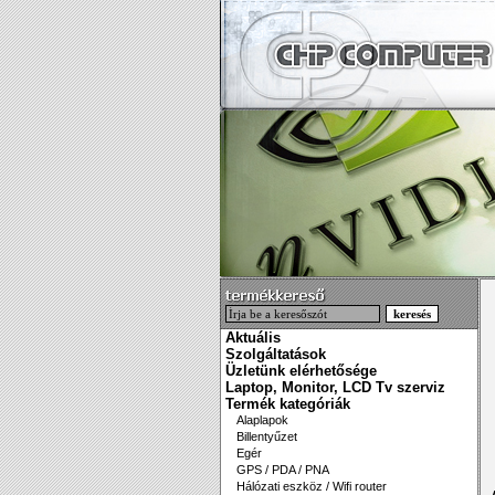
Aktuális
Szolgáltatások
Üzletünk elérhetősége
Laptop, Monitor, LCD Tv szerviz
Termék kategóriák
Alaplapok
Billentyűzet
Egér
GPS / PDA / PNA
Hálózati eszköz / Wifi router