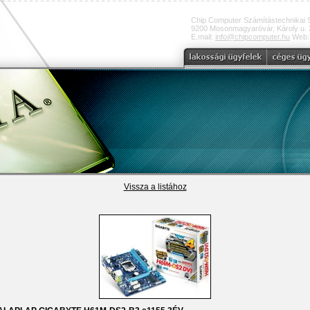
Chip Computer Számítástechnikai 
9200 Mosonmagyaróvár, Károly u. 2
E.mail:
info@chipcomputer.hu
Web
Vissza a listához