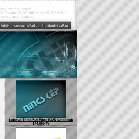
Szaküzlet és Szervíz
3. Telefon: 96/207-995 Mobil: 06 20 586 6144
:
www.chipcomputer.hu
Lenovo ThinkPad Edge E325 Notebook
144.000 Ft