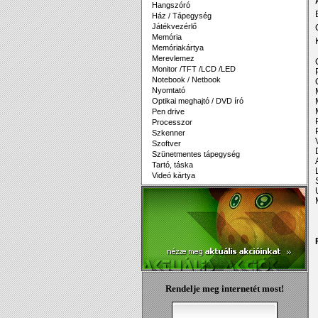
Hangszóró
Ház / Tápegység
Játékvezérlő
Memória
Memóriakártya
Merevlemez
Monitor /TFT /LCD /LED
Notebook / Netbook
Nyomtató
Optikai meghajtó / DVD író
Pen drive
Processzor
Szkenner
Szoftver
Szünetmentes tápegység
Tartó, táska
Videó kártya
Rendelje meg internetét most!