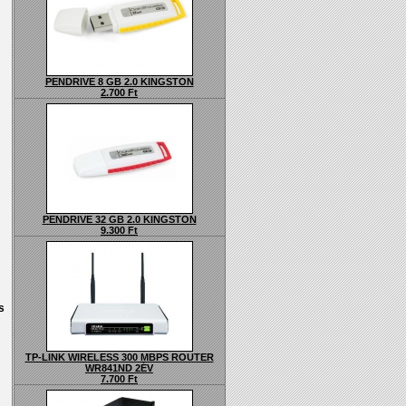
PENDRIVE 8 GB 2.0 KINGSTON
2.700 Ft
PENDRIVE 32 GB 2.0 KINGSTON
9.300 Ft
s
TP-LINK WIRELESS 300 MBPS ROUTER
WR841ND 2ÉV
7.700 Ft