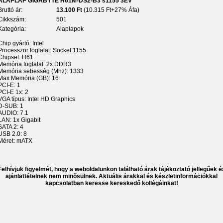
ALAPLAP GIGABYTE H61M-DS2-B3 s1155 3ÉV
Bruttó ár:
13.100 Ft
(10.315 Ft+27% Áfa)
Cikkszám:
501
Kategória:
Alaplapok
Chip gyártó: Intel
Processzor foglalat: Socket 1155
Chipset: H61
Memória foglalat: 2x DDR3
Memória sebesség (Mhz): 1333
Max Memória (GB): 16
PCI-E: 1
PCI-E 1x: 2
VGA típus: Intel HD Graphics
D-SUB: 1
AUDIO: 7.1
LAN: 1x Gigabit
SATA 2: 4
USB 2.0: 8
Méret: mATX
Felhívjuk figyelmét, hogy a weboldalunkon található árak tájékoztató jellegűek é
ajánlattételnek nem minősülnek. Aktuális árakkal és készletinformációkkal
kapcsolatban keresse kereskedő kollégáinkat!