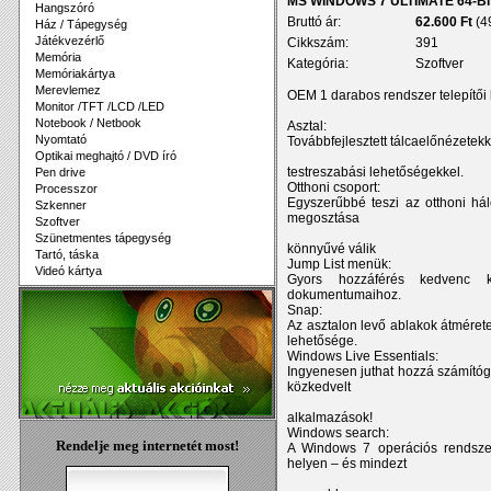
MS WINDOWS 7 ULTIMATE 64-B
Hangszóró
Bruttó ár:
62.600 Ft
(4
Ház / Tápegység
Játékvezérlő
Cikkszám:
391
Memória
Kategória:
Szoftver
Memóriakártya
Merevlemez
OEM 1 darabos rendszer telepítői 
Monitor /TFT /LCD /LED
Notebook / Netbook
Asztal:
Nyomtató
Továbbfejlesztett tálcaelőnézetekk
Optikai meghajtó / DVD író
testreszabási lehetőségekkel.
Pen drive
Otthoni csoport:
Processzor
Egyszerűbbé teszi az otthoni hál
Szkenner
megosztása
Szoftver
Szünetmentes tápegység
könnyűvé válik
Tartó, táska
Jump List menük:
Videó kártya
Gyors hozzáférés kedvenc k
dokumentumaihoz.
Snap:
Az asztalon levő ablakok átméret
lehetősége.
Windows Live Essentials:
Ingyenesen juthat hozzá számítógé
közkedvelt
alkalmazások!
Windows search:
Rendelje meg internetét most!
A Windows 7 operációs rendsz
helyen – és mindezt