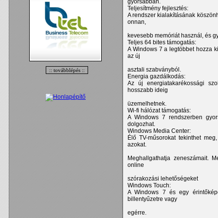
gyorsabban.
Teljesítmény fejlesztés:
A rendszer kialakításának köszön
onnan,
kevesebb memóriát használ, és gy
Teljes 64 bites támogatás:
A Windows 7 a legtöbbet hozza ki 
az új
asztali szabványból.
Energia gazdálkodás:
Az új energiatakarékossági szo
hosszabb ideig
üzemelhetnek.
Wi-fi hálózat támogatás:
A Windows 7 rendszerben gyorsa
dolgozhat.
Windows Media Center:
Élő TV-műsorokat tekinthet meg, s
azokat.
Meghallgathatja zeneszámait. Me
online
szórakozási lehetőségeket
Windows Touch:
A Windows 7 és egy érintőkép
billentyűzetre vagy
egérre.