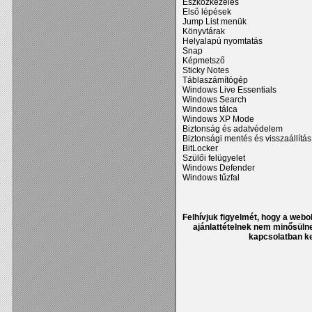
Eszközkezelés
Első lépések
Jump List menük
Könyvtárak
Helyalapú nyomtatás
Snap
Képmetsző
Sticky Notes
Táblaszámítógép
Windows Live Essentials
Windows Search
Windows tálca
Windows XP Mode
Biztonság és adatvédelem
Biztonsági mentés és visszaállítás
BitLocker
Szülői felügyelet
Windows Defender
Windows tűzfal
Felhívjuk figyelmét, hogy a webol
ajánlattételnek nem minősülne
kapcsolatban ke