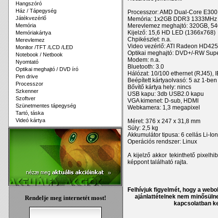
Hangszóró
Ház / Tápegység
Processzor: AMD Dual-Core E300
Játékvezérlő
Memória: 1x2GB DDR3 1333MHz 
Memória
Merevlemez meghajtó: 320GB, 5
Kijelző: 15,6 HD LED (1366x768)
Memóriakártya
Chpikészlet: n.a.
Merevlemez
Video vezérlő: ATI Radeon HD42
Monitor /TFT /LCD /LED
Optikai meghajtó: DVD+/-RW Supe
Notebook / Netbook
Modem: n.a.
Nyomtató
Bluetooth: 3.0
Optikai meghajtó / DVD író
Hálózat: 10/100 ethernet (RJ45), 
Pen drive
Beépített kártyaolvasó: 5 az 1-ben
Processzor
Bővítő kártya hely: nincs
Szkenner
USB kapu: 3db USB2.0 kapu
Szoftver
VGA kimenet: D-sub, HDMI
Szünetmentes tápegység
Webkamera: 1,3 megapixel
Tartó, táska
Videó kártya
Méret: 376 x 247 x 31,8 mm
Súly: 2,5 kg
Akkumulátor tipusa: 6 cellás Li-I
Operációs rendszer: Linux
A kijelző akkor tekinthető pixelh
képpont található rajta.
Felhívjuk figyelmét, hogy a webol
ajánlattételnek nem minősülne
Rendelje meg internetét most!
kapcsolatban ke