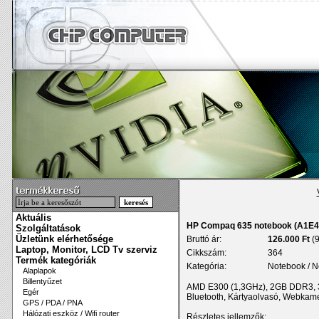
Aktuális
HP Compaq 635 notebook (A1E
Szolgáltatások
Üzletünk elérhetősége
Bruttó ár:
126.000 Ft
(9
Laptop, Monitor, LCD Tv szerviz
Cikkszám:
364
Termék kategóriák
Kategória:
Notebook / N
Alaplapok
Billentyűzet
AMD E300 (1,3GHz), 2GB DDR3, 3
Egér
Bluetooth, Kártyaolvasó, Webkam
GPS / PDA / PNA
Hálózati eszköz / Wifi router
Részletes jellemzők: