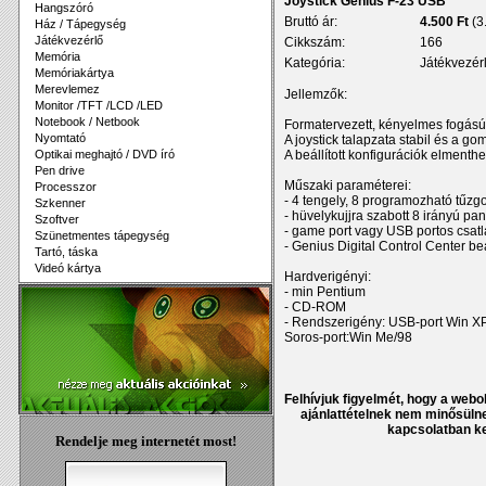
Joystick Genius F-23 USB
Hangszóró
Bruttó ár:
4.500 Ft
(3
Ház / Tápegység
Játékvezérlő
Cikkszám:
166
Memória
Kategória:
Játékvezér
Memóriakártya
Merevlemez
Jellemzők:
Monitor /TFT /LCD /LED
Notebook / Netbook
Formatervezett, kényelmes fogású d
Nyomtató
A joystick talapzata stabil és a go
Optikai meghajtó / DVD író
A beállított konfigurációk elmenthe
Pen drive
Műszaki paraméterei:
Processzor
- 4 tengely, 8 programozható tűzg
Szkenner
- hüvelykujjra szabott 8 irányú 
Szoftver
- game port vagy USB portos csat
Szünetmentes tápegység
- Genius Digital Control Center be
Tartó, táska
Videó kártya
Hardverigényi:
- min Pentium
- CD-ROM
- Rendszerigény: USB-port Win X
Soros-port:Win Me/98
Felhívjuk figyelmét, hogy a webol
ajánlattételnek nem minősülne
kapcsolatban ke
Rendelje meg internetét most!